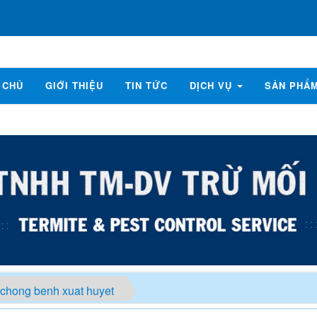
 CHỦ
GIỚI THIỆU
TIN TỨC
DỊCH VỤ
SẢN PHẨ
 chong benh xuat huyet