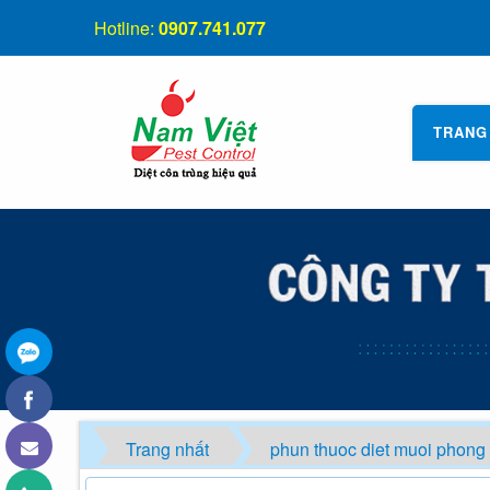
Hotline:
0907.741.077
TRANG
Trang nhất
phun thuoc diet muoi phong