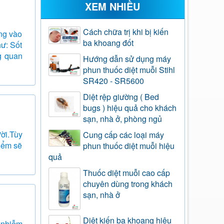
XEM NHIỀU
Cách chữa trị khi bị kiến
ng vào
ba khoang đốt
ư: Sốt
ng quan
Hướng dẫn sử dụng máy
phun thuốc diệt muỗi Stihl
SR420 - SR5600
Diệt rệp giường ( Bed
bugs ) hiệu quả cho khách
sạn, nhà ở, phòng ngủ
ời.Tùy
Cung cấp các loại máy
điểm sẽ
phun thuốc diệt muỗi hiệu
quả
Thuốc diệt muỗi cao cấp
chuyên dùng trong khách
sạn, nhà ở
Diệt kiến ba khoang hiệu
 nhiễm