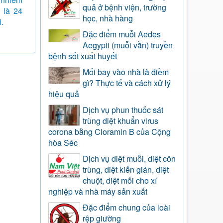
quả ở bệnh viện, trường
 là 24
học, nhà hàng
i.
Đặc điểm muỗi Aedes
Aegypti (muỗi vằn) truyền
bệnh sốt xuất huyết
Mối bay vào nhà là điềm
gì? Thực tế và cách xử lý
hiệu quả
Dịch vụ phun thuốc sát
trùng diệt khuẩn virus
corona bằng Cloramin B của Cộng
hòa Séc
Dịch vụ diệt muỗi, diệt côn
trùng, diệt kiến gián, diệt
chuột, diệt mối cho xí
nghiệp và nhà máy sản xuất
Đặc điểm chung của loài
rệp giường