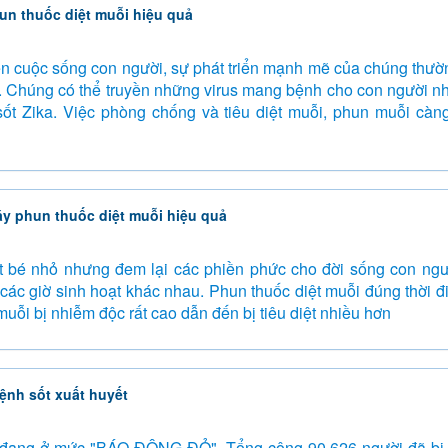
un thuốc diệt muỗi hiệu quả
ến cuộc sống con người, sự phát triển mạnh mẽ của chúng thườ
 Chúng có thể truyền những virus mang bệnh cho con người nh
, sốt Zika. Việc phòng chống và tiêu diệt muỗi, phun muỗi cà
áy phun thuốc diệt muỗi hiệu quả
ật bé nhỏ nhưng đem lại các phiền phức cho đời sống con ngư
 các giờ sinh hoạt khác nhau. Phun thuốc diệt muỗi đúng thời 
uỗi bị nhiễm độc rất cao dẫn đến bị tiêu diệt nhiều hơn
ệnh sốt xuất huyết
t đang ở mức "BÁO ĐỘNG ĐỎ". Tổng cộng 90.626 người đã bị