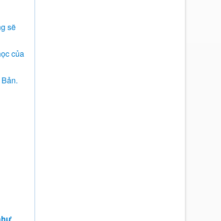
ng sẽ
học của
 Bản.
 như