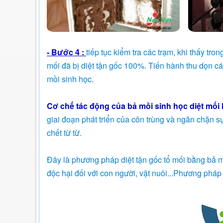
- Bước 4 :
tiếp tục kiểm tra các trạm, khi thấy tr
mối đã bị diệt tận gốc 100%. Tiến hành thu dọn các
mồi sinh học.
Cơ chế tác động của bả mồi sinh học diệt mối l
giai đoạn phát triển của côn trùng và ngăn chặn s
chết từ từ.
Đây là phương pháp diệt tận gốc tổ mối bằng bả m
độc hại đối với con người, vật nuôi...Phương pháp