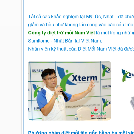
Tất cả các khảo nghiệm tại Mỹ, Úc, Nhật ...đã ch
giảm và hầu như không tấn công vào các cấu trúc 
Công ty diệt trừ mối Nam Việt
là một trong nhữn
Sumitomo - Nhật Bản tại Việt Nam.
Nhân viên kỹ thuật của Diệt Mối Nam Việt đã đượ
Phương pháp diệt mối tận gốc bằng bả mồi sinh