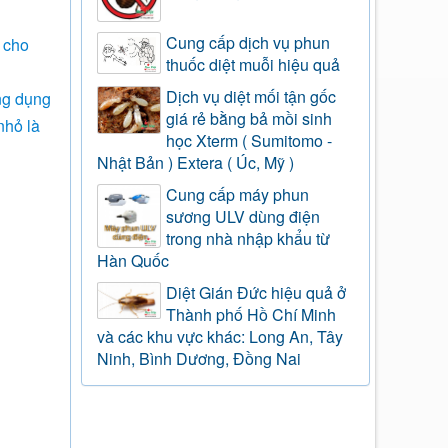
Cung cấp dịch vụ phun
c cho
thuốc diệt muỗi hiệu quả
Dịch vụ diệt mối tận gốc
ứng dụng
giá rẻ bằng bả mồi sinh
nhỏ là
học Xterm ( Sumitomo -
Nhật Bản ) Extera ( Úc, Mỹ )
Cung cấp máy phun
sương ULV dùng điện
trong nhà nhập khẩu từ
Hàn Quốc
Diệt Gián Đức hiệu quả ở
Thành phố Hồ Chí Minh
và các khu vực khác: Long An, Tây
Ninh, Bình Dương, Đồng Nai