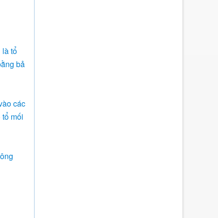
 là tổ
 bằng bả
 vào các
 tổ mối
hông