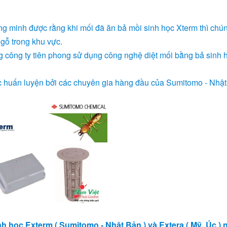
ứng minh được rằng khi mối đã ăn bả mồi sinh học Xterm thì chú
gỗ trong khu vực.
g công ty tiên phong sử dụng công nghệ diệt mối bằng bả sinh 
c huấn luyện bởi các chuyên gia hàng đầu của Sumitomo - Nhật
 học Exterm ( Sumitomo - Nhật Bản ) và Extera ( Mỹ, Úc )