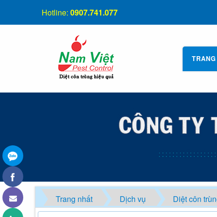
Hotline:
0907.741.077
TRANG
Trang nhất
Dịch vụ
Diệt côn trù