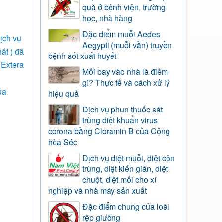
quả ở bệnh viện, trường
học, nhà hàng
Đặc điểm muỗi Aedes
ịch vụ
Aegypti (muỗi vằn) truyền
ất ) đã
bệnh sốt xuất huyết
 Extera
Mối bay vào nhà là điềm
gì? Thực tế và cách xử lý
ủa
hiệu quả
Dịch vụ phun thuốc sát
trùng diệt khuẩn virus
corona bằng Cloramin B của Cộng
hòa Séc
Dịch vụ diệt muỗi, diệt côn
trùng, diệt kiến gián, diệt
chuột, diệt mối cho xí
nghiệp và nhà máy sản xuất
Đặc điểm chung của loài
rệp giường