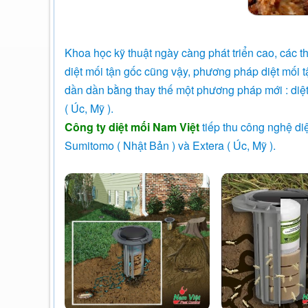
Khoa học kỹ thuật ngày càng phát triển cao, các 
diệt mối tận gốc cũng vậy, phương pháp diệt mối t
dần dần bằng thay thế một phương pháp mới : diệ
( Úc, Mỹ ).
Công ty diệt mối Nam Việt
tiếp thu công nghệ di
Sumitomo ( Nhật Bản ) và Extera ( Úc, Mỹ ).