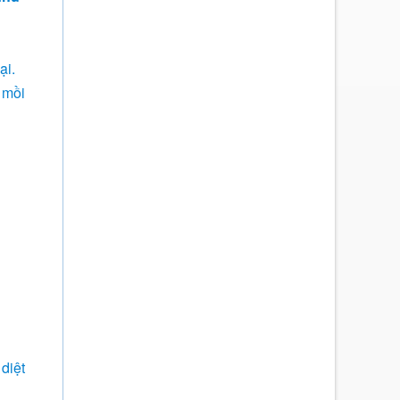
ại.
 mồi
 diệt