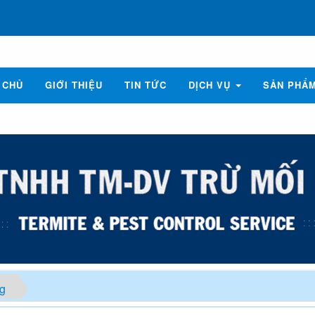
 CHỦ
GIỚI THIỆU
TIN TỨC
DỊCH VỤ
SẢN PHẨ
ng