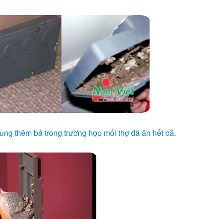
sung thêm bả trong trường hợp mối thợ đã ăn hết bả.