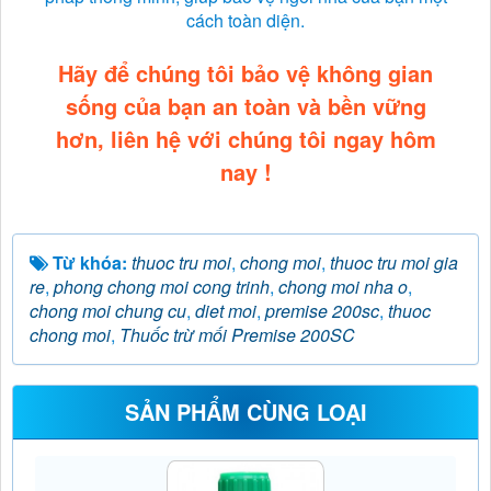
cách toàn diện.
Hãy để chúng tôi bảo vệ không gian
sống của bạn an toàn và bền vững
hơn, liên hệ với chúng tôi ngay hôm
nay !
Từ khóa:
thuoc tru moi
,
chong moi
,
thuoc tru moi gia
re
,
phong chong moi cong trinh
,
chong moi nha o
,
chong moi chung cu
,
diet moi
,
premise 200sc
,
thuoc
chong moi
,
Thuốc trừ mối Premise 200SC
SẢN PHẨM CÙNG LOẠI