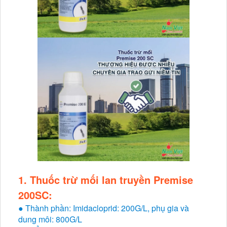
1. Thuốc trừ mối lan truyền Premise
200SC:
● Thành phần: Imidacloprid: 200G/L, phụ gia và
dung môi: 800G/L