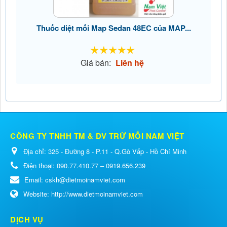
Thuốc diệt mối Map Sedan 48EC của MAP...
Giá bán:
Liên hệ
CÔNG TY TNHH TM & DV TRỪ MỐI NAM VIỆT
Địa chỉ:
325 - Đường 8 - P.11 - Q.Gò Vấp - Hồ Chí Minh
Điện thoại:
090.77.410.77 – 0919.656.239
Email:
cskh@dietmoinamviet.com
Website:
http://www.dietmoinamviet.com
DỊCH VỤ