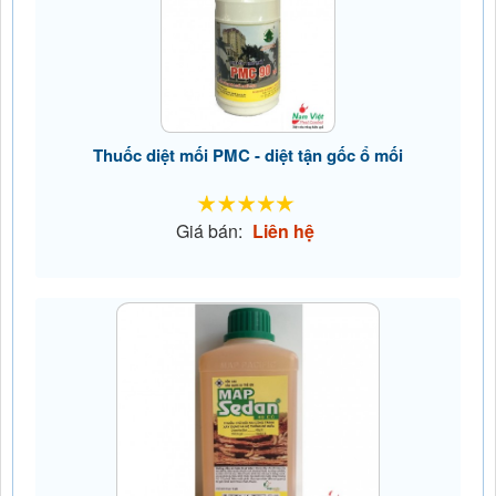
Thuốc diệt mối PMC - diệt tận gốc ổ mối
Giá bán:
Liên hệ