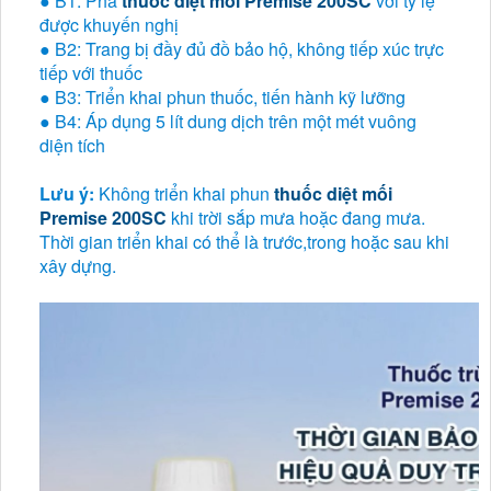
● B1: Pha
thuốc diệt mối Premise 200SC
với tỷ lệ
được khuyến nghị
● B2: Trang bị đầy đủ đồ bảo hộ, không tiếp xúc trực
tiếp với thuốc
● B3: Triển khai phun thuốc, tiến hành kỹ lưỡng
● B4: Áp dụng 5 lít dung dịch trên một mét vuông
diện tích
Lưu ý:
Không triển khai phun
thuốc diệt mối
Premise 200SC
khi trời sắp mưa hoặc đang mưa.
Thời gian triển khai có thể là trước,trong hoặc sau khi
xây dựng.