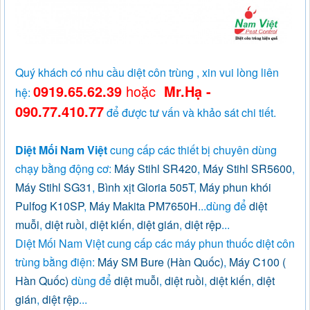
Quý khách có nhu cầu diệt côn trùng , xin vui lòng liên
0919.65.62.39
hoặc
Mr.Hạ -
hệ:
090.77.410.77
để được tư vấn và khảo sát chi tiết.
Diệt Mối Nam Việt
cung cấp các thiết bị chuyên dùng
chạy bằng động cơ:
Máy Stihl SR420
,
Máy Stihl SR5600
,
Máy Stihl SG31
,
Bình xịt Gloria 505T
,
Máy phun khói
Pulfog K10SP
,
Máy Makita PM7650H
...dùng để
diệt
muỗi
,
diệt ruồi
,
diệt kiến
,
diệt gián
,
diệt rệp
...
Diệt Mối Nam Việt cung cấp các máy phun thuốc diệt côn
trùng bằng điện:
Máy SM Bure (Hàn Quốc)
,
Máy C100 (
Hàn Quốc)
dùng để
diệt muỗi
,
diệt ruồi
,
diệt kiến
,
diệt
gián
,
diệt rệp
...