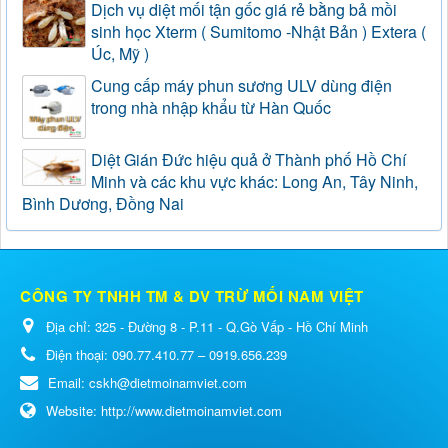
Dịch vụ diệt mối tận gốc giá rẻ bằng bả mồi
sinh học Xterm ( Sumitomo -Nhật Bản ) Extera (
Úc, Mỹ )
Cung cấp máy phun sương ULV dùng điện
trong nhà nhập khẩu từ Hàn Quốc
Diệt Gián Đức hiệu quả ở Thành phố Hồ Chí
Minh và các khu vực khác: Long An, Tây Ninh,
Bình Dương, Đồng Nai
CÔNG TY TNHH TM & DV TRỪ MỐI NAM VIỆT
Địa chỉ:
325 - Đường 8 - P.11 - Q.Gò Vấp - Hồ Chí Minh
Điện thoại:
090.77.410.77 – 0919.656.239
Email:
cskh@dietmoinamviet.com
Website:
http://www.dietmoinamviet.com