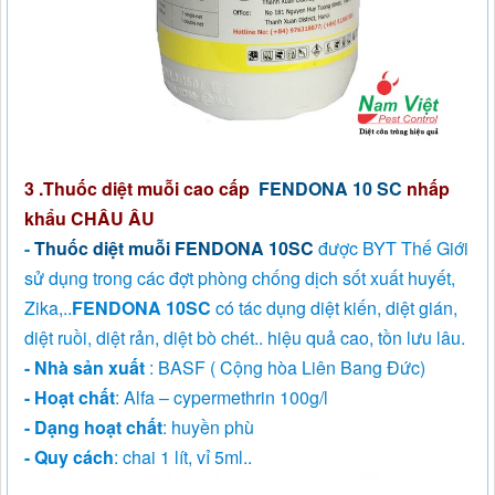
3 .Thuốc diệt muỗi cao cấp
FENDONA 10 SC
nhấp
khẩu CHÂU ÂU
-
Thuốc diệt muỗi FENDONA 10SC
được BYT Thế Giới
sử dụng trong các đợt phòng chống dịch sốt xuất huyết,
Zika,..
FENDONA 10SC
có tác dụng diệt kiến, diệt gián,
diệt ruồi, diệt rản, diệt bò chét.. hiệu quả cao, tồn lưu lâu.
- Nhà sản xuất
: BASF ( Cộng hòa Liên Bang Đức)
- Hoạt chất
: Alfa – cypermethrin 100g/l
- Dạng hoạt chất
: huyền phù
- Quy cách
: chai 1 lít, vỉ 5ml..