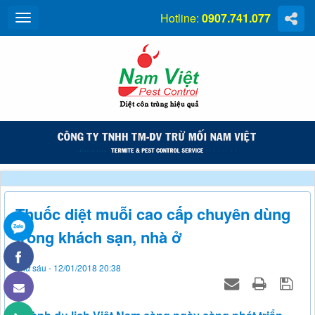
Hotline:
0907.741.077
Thuốc diệt muỗi cao cấp chuyên dùng
trong khách sạn, nhà ở
Thứ sáu - 12/01/2018 20:38