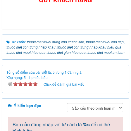
Từ khóa:
thuoc diet muoi dung cho khach san
,
thuoc diet muoi cao cap
,
thuoc diet con trung nhap khau
,
thuoc diet con trung nhap khau hieu qua
,
thuoc diet muoi hieu qua
,
thuoc diet gian hieu qua
,
thuoc diet muoi an toan
Tổng số điểm của bài viết là: 5 trong 1 đánh giá
Xếp hạng:
5
-
1
phiếu bầu
Click để đánh giá bài viết
Ý kiến bạn đọc
Bạn cần đăng nhập với tư cách là
%s
để có thể
bình luận