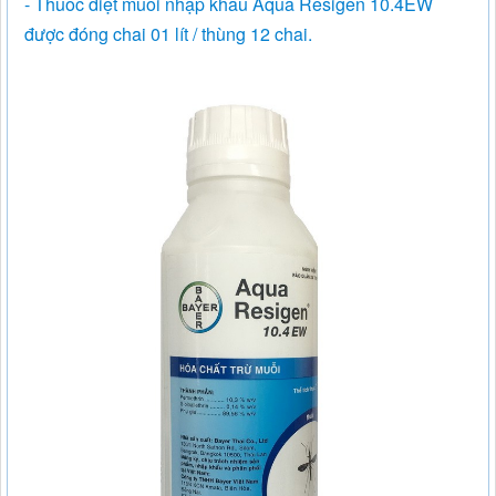
- Thuốc diệt muỗi nhập khẩu Aqua Resigen 10.4EW
được đóng chai 01 lít / thùng 12 chai.