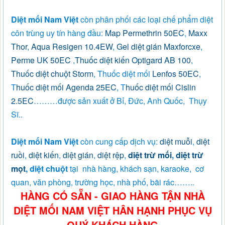
Diệt mối Nam Việt
còn phân phối các loại chế phẩm diệt
côn trùng uy tín hàng đầu:
Map Permethrin 50EC
,
Maxx
Thor
,
Aqua Resigen 10.4EW
,
Gel diệt gián Maxforcxe
,
Perme UK 50EC
,
Thuốc diệt kiến Optigard AB 100
,
Thuốc diệt chuột Storm
, Thuốc diệt mối
Lenfos 50EC
,
T
huốc diệt mối Agenda 25EC
, T
huốc diệt mối Cislin
2.5EC
………được sản xuất ở Bỉ, Đức, Anh Quốc, Thụy
Sĩ..
Diệt mối Nam Việt
còn cung cấp dịch vụ:
diệt muỗi
,
diệt
ruồi
,
diệt kiến
,
diệt gián
,
diệt rệp
,
diệt trừ mối
,
diệt trừ
mọt
, diệt chuột
tại nhà hàng, khách sạn, karaoke, cơ
quan, văn phòng, trường học, nhà phố, bãi rác……..
HÀNG CÓ SẴN - GIAO HÀNG TẬN NHÀ
DIỆT MỐI NAM VIỆT HÂN HẠNH PHỤC VỤ
QUÝ KHÁCH HÀNG