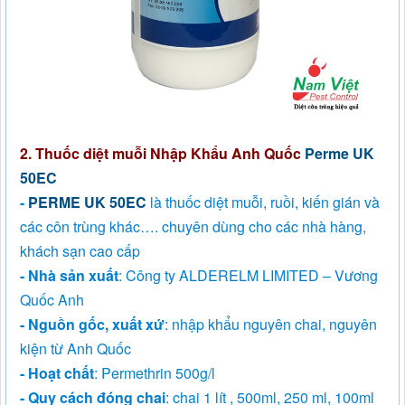
2. Thuốc diệt muỗi Nhập Khẩu Anh Quốc
Perme UK
50EC
-
PERME UK 50EC
là thuốc diệt muỗi, ruồi, kiến gián và
các côn trùng khác…. chuyên dùng cho các nhà hàng,
khách sạn cao cấp
- Nhà sản xuất
: Công ty ALDERELM LIMITED – Vương
Quốc Anh
- Nguồn gốc, xuất xứ
: nhập khẩu nguyên chai, nguyên
kiện từ Anh Quốc
- Hoạt chất
: Permethrin 500g/l
- Quy cách đóng chai
: chai 1 lít , 500ml, 250 ml, 100ml