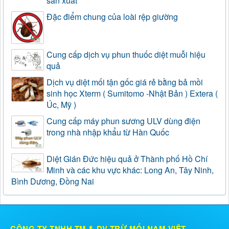
sản xuất
Đặc điểm chung của loài rệp giường
Cung cấp dịch vụ phun thuốc diệt muỗi hiệu
quả
Dịch vụ diệt mối tận gốc giá rẻ bằng bả mồi
sinh học Xterm ( Sumitomo -Nhật Bản ) Extera (
Úc, Mỹ )
Cung cấp máy phun sương ULV dùng điện
trong nhà nhập khẩu từ Hàn Quốc
Diệt Gián Đức hiệu quả ở Thành phố Hồ Chí
Minh và các khu vực khác: Long An, Tây Ninh,
Bình Dương, Đồng Nai
CÔNG TY TNHH TM & DV TRỪ MỐI NAM VIỆT