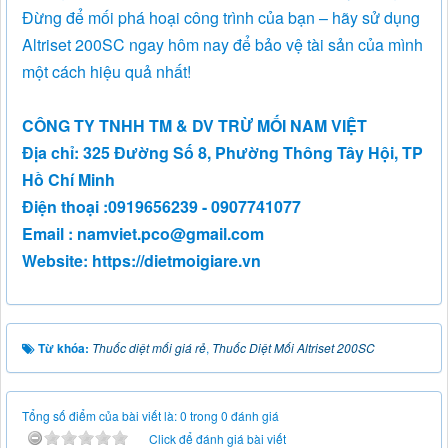
Đừng để mối phá hoại công trình của bạn – hãy sử dụng
Altriset 200SC ngay hôm nay để bảo vệ tài sản của mình
một cách hiệu quả nhất!
CÔNG TY TNHH TM & DV TRỪ MỐI NAM VIỆT
Địa chỉ: 325 Đường Số 8, Phường Thông Tây Hội, TP
Hồ Chí Minh
Điện thoại :0919656239 - 0907741077
Email : namviet.pco@gmail.com
Website: https://dietmoigiare.vn
Từ khóa:
Thuốc diệt mối giá rẻ
,
Thuốc Diệt Mối Altriset 200SC
Tổng số điểm của bài viết là: 0 trong 0 đánh giá
Click để đánh giá bài viết