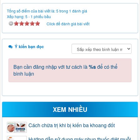
Tổng số điểm của bài viết là: 5 trong 1 đánh giá
Xếp hạng:
5
-
1
phiếu bầu
Click để đánh giá bài viết
Ý kiến bạn đọc
Bạn cần đăng nhập với tư cách là
%s
để có thể
bình luận
XEM NHIỀU
Cách chữa trị khi bị kiến ba khoang đốt
Hướng dẫn sử dụng máy phun thuốc diệt muỗi