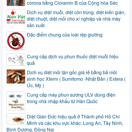
corona bằng Cloramin B của Cộng hòa Séc
Dịch vụ diệt muỗi, diệt côn trùng, diệt kiến gián,
diệt chuột, diệt mối cho xí nghiệp và nhà máy
sản xuất
Đặc điểm chung của loài rệp giường
Cung cấp dịch vụ phun thuốc diệt muỗi hiệu
quả
Dịch vụ diệt mối tận gốc giá rẻ bằng bả mồi
sinh học Xterm ( Sumitomo -Nhật Bản ) Extera (
Úc, Mỹ )
Cung cấp máy phun sương ULV dùng điện
trong nhà nhập khẩu từ Hàn Quốc
Diệt Gián Đức hiệu quả ở Thành phố Hồ Chí
Minh và các khu vực khác: Long An, Tây Ninh,
Bình Dương, Đồng Nai