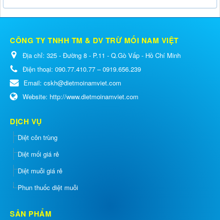
CÔNG TY TNHH TM & DV TRỪ MỐI NAM VIỆT
Địa chỉ:
325 - Đường 8 - P.11 - Q.Gò Vấp - Hồ Chí Minh
Điện thoại:
090.77.410.77 – 0919.656.239
Email:
cskh@dietmoinamviet.com
Website:
http://www.dietmoinamviet.com
DỊCH VỤ
Diệt côn trùng
Diệt mối giá rẻ
Diệt muỗi giá rẻ
Phun thuốc diệt muỗi
SẢN PHẨM