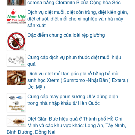
corona bằng Cloramin B của Cộng hòa Séc
Dịch vụ diệt muỗi, diệt côn trùng, diệt kiến gián,
diệt chuột, diệt mối cho xí nghiệp và nhà máy
sản xuất
Đặc điểm chung của loài rệp giường
Cung cấp dịch vụ phun thuốc diệt muỗi hiệu
quả
Dịch vụ diệt mối tận gốc giá rẻ bằng bả mồi
sinh học Xterm ( Sumitomo -Nhật Bản ) Extera (
Úc, Mỹ )
Cung cấp máy phun sương ULV dùng điện
trong nhà nhập khẩu từ Hàn Quốc
Diệt Gián Đức hiệu quả ở Thành phố Hồ Chí
Minh và các khu vực khác: Long An, Tây Ninh,
Bình Dương, Đồng Nai