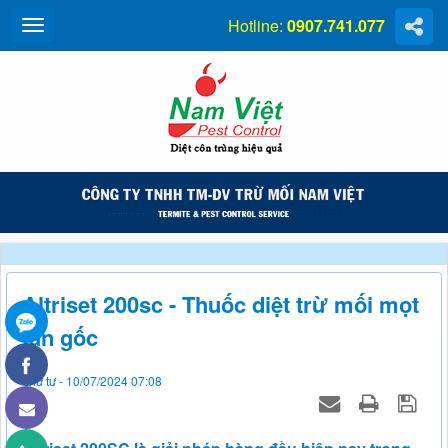
Hotline:
0907.741.077
Altriset 200sc - Thuốc diệt trừ mối mọt
tận gốc
Thứ tư - 10/07/2024 07:08