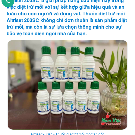
Altriset 200SC là giải pháp hàng đầu hiện nay trong
việc diệt trừ mối với sự kết hợp giữa hiệu quả và an
toàn cho con người và động vật. Thuốc diệt trừ mối
Altriset 200SC không chỉ đơn thuần là sản phẩm diệt
trừ mối, mà còn là sự lựa chọn thông minh cho sự
bảo vệ toàn diện ngôi nhà của bạn.
Altriset 200sc - Thuốc diệt trừ mối mọt tận gốc