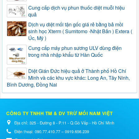
Cung cấp dịch vụ phun thuốc diệt muỗi hiệu
quả
Dịch vụ diệt mối tận gốc giá rẻ bằng bả mồi
sinh học Xterm ( Sumitomo -Nhật Bản ) Extera (
Úc, Mỹ )
Cung cấp máy phun sương ULV dùng điện
trong nhà nhập khẩu từ Hàn Quốc
Diệt Gián Đức hiệu quả ở Thành phố Hồ Chí
Minh và các khu vực khác: Long An, Tây Ninh,
Bình Dương, Đồng Nai
CÔNG TY TNHH TM & DV TRỪ MỐI NAM VIỆT
Địa chỉ:
325 - Đường 8 - P.11 - Q.Gò Vấp - Hồ Chí Minh
Điện thoại:
090.77.410.77 – 0919.656.239