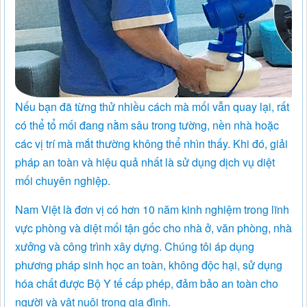
Nếu bạn đã từng thử nhiều cách mà mối vẫn quay lại, rất
có thể tổ mối đang nằm sâu trong tường, nền nhà hoặc
các vị trí mà mắt thường không thể nhìn thấy. Khi đó, giải
pháp an toàn và hiệu quả nhất là sử dụng dịch vụ diệt
mối chuyên nghiệp.
Nam Việt là đơn vị có hơn 10 năm kinh nghiệm trong lĩnh
vực phòng và diệt mối tận gốc cho nhà ở, văn phòng, nhà
xưởng và công trình xây dựng. Chúng tôi áp dụng
phương pháp sinh học an toàn, không độc hại, sử dụng
hóa chất được Bộ Y tế cấp phép, đảm bảo an toàn cho
người và vật nuôi trong gia đình.