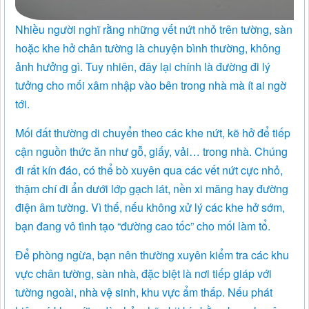
Nhiều người nghĩ rằng những vết nứt nhỏ trên tường, sàn
hoặc khe hở chân tường là chuyện bình thường, không
ảnh hưởng gì. Tuy nhiên, đây lại chính là đường đi lý
tưởng cho mối xâm nhập vào bên trong nhà mà ít ai ngờ
tới.
Mối đất thường di chuyển theo các khe nứt, kẽ hở để tiếp
cận nguồn thức ăn như gỗ, giấy, vải… trong nhà. Chúng
đi rất kín đáo, có thể bò xuyên qua các vết nứt cực nhỏ,
thậm chí đi ẩn dưới lớp gạch lát, nền xi măng hay đường
điện âm tường. Vì thế, nếu không xử lý các khe hở sớm,
bạn đang vô tình tạo “đường cao tốc” cho mối làm tổ.
Để phòng ngừa, bạn nên thường xuyên kiểm tra các khu
vực chân tường, sàn nhà, đặc biệt là nơi tiếp giáp với
tường ngoài, nhà vệ sinh, khu vực ẩm thấp. Nếu phát