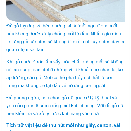
Đồ gỗ tuy đẹp và bền nhưng lại là “mồi ngon” cho mối
nếu không được xử lý chống mối từ đầu. Nhiều gia đình
tin rằng gỗ tự nhiên sẽ không bị mối mọt, tuy nhiên đây là
quan niệm sai lầm.
Khi gỗ chưa được tẩm sấy, hóa chất phòng mối sẽ không
có tác dụng, đặc biệt ở những vị trí khuất như chân tủ, kệ
áp tường, sàn gỗ. Mối có thể phá hủy nội thất từ bên
trong mà không để lại dấu vết rõ ràng bên ngoài.
Để phòng ngừa, nên chọn gỗ đã qua xử lý kỹ thuật và
yêu cầu phun thuốc chống mối khi thi công. Với đồ gỗ cũ,
nên kiểm tra và xử lý trước khi mang vào nhà.
Tích trữ vật liệu dễ thu hút mối như giấy, carton, vải