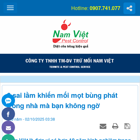
Hotline:
0907.741.077
6 sai lầm khiến mối mọt bùng phát
trong nhà mà bạn không ngờ
Thứ năm - 02/10/2025 03:38