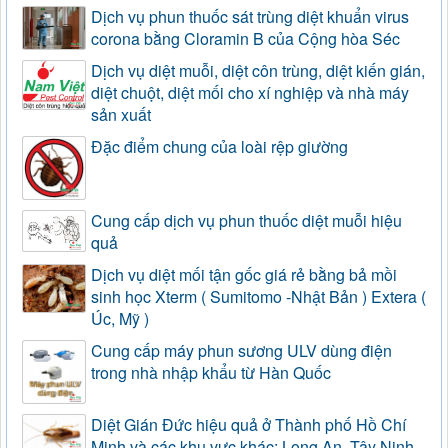
Dịch vụ phun thuốc sát trùng diệt khuẩn virus
corona bằng Cloramin B của Cộng hòa Séc
Dịch vụ diệt muỗi, diệt côn trùng, diệt kiến gián,
diệt chuột, diệt mối cho xí nghiệp và nhà máy
sản xuất
Đặc điểm chung của loài rệp giường
Cung cấp dịch vụ phun thuốc diệt muỗi hiệu
quả
Dịch vụ diệt mối tận gốc giá rẻ bằng bả mồi
sinh học Xterm ( Sumitomo -Nhật Bản ) Extera (
Úc, Mỹ )
Cung cấp máy phun sương ULV dùng điện
trong nhà nhập khẩu từ Hàn Quốc
Diệt Gián Đức hiệu quả ở Thành phố Hồ Chí
Minh và các khu vực khác: Long An, Tây Ninh,