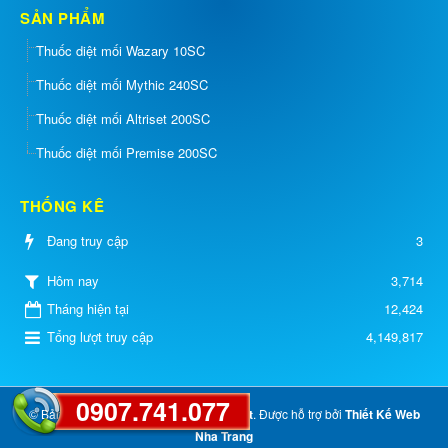
SẢN PHẨM
Thuốc diệt mối Wazary 10SC
Thuốc diệt mối Mythic 240SC
Thuốc diệt mối Altriset 200SC
Thuốc diệt mối Premise 200SC
THỐNG KÊ
Đang truy cập
3
3,714
Hôm nay
Tháng hiện tại
12,424
Tổng lượt truy cập
4,149,817
0907.741.077
© Bản quyền thuộc về
Diệt Mối Nam Việt
. Được hỗ trợ bởi
Thiết Kế Web
Nha Trang