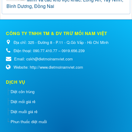
Bình Dương, Đồng Nai
CÔNG TY TNHH TM & DV TRỪ MỐI NAM VIỆT
Địa chỉ:
325 - Đường 8 - P.11 - Q.Gò Vấp - Hồ Chí Minh
Điện thoại:
090.77.410.77 – 0919.656.239
Email:
cskh@dietmoinamviet.com
Website:
http://www.dietmoinamviet.com
DỊCH VỤ
Diệt côn trùng
Diệt mối giá rẻ
Diệt muỗi giá rẻ
Phun thuốc diệt muỗi