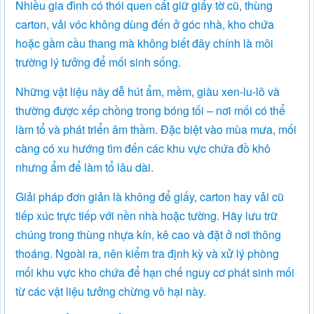
Nhiều gia đình có thói quen cất giữ giấy tờ cũ, thùng
carton, vải vóc không dùng đến ở góc nhà, kho chứa
hoặc gầm cầu thang mà không biết đây chính là môi
trường lý tưởng để mối sinh sống.
Những vật liệu này dễ hút ẩm, mềm, giàu xen-lu-lô và
thường được xếp chồng trong bóng tối – nơi mối có thể
làm tổ và phát triển âm thầm. Đặc biệt vào mùa mưa, mối
càng có xu hướng tìm đến các khu vực chứa đồ khô
nhưng ẩm để làm tổ lâu dài.
Giải pháp đơn giản là không để giấy, carton hay vải cũ
tiếp xúc trực tiếp với nền nhà hoặc tường. Hãy lưu trữ
chúng trong thùng nhựa kín, kê cao và đặt ở nơi thông
thoáng. Ngoài ra, nên kiểm tra định kỳ và xử lý phòng
mối khu vực kho chứa để hạn chế nguy cơ phát sinh mối
từ các vật liệu tưởng chừng vô hại này.