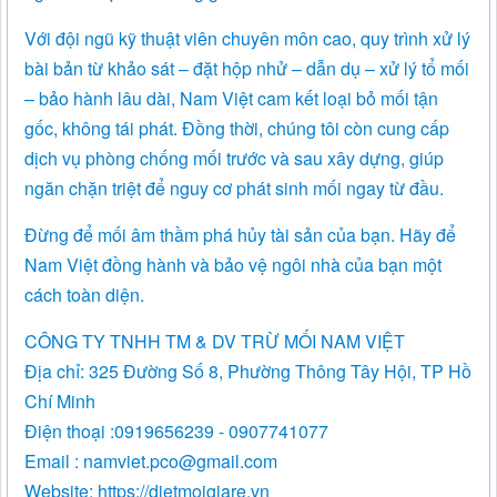
Với đội ngũ kỹ thuật viên chuyên môn cao, quy trình xử lý
bài bản từ khảo sát – đặt hộp nhử – dẫn dụ – xử lý tổ mối
– bảo hành lâu dài, Nam Việt cam kết loại bỏ mối tận
gốc, không tái phát. Đồng thời, chúng tôi còn cung cấp
dịch vụ phòng chống mối trước và sau xây dựng, giúp
ngăn chặn triệt để nguy cơ phát sinh mối ngay từ đầu.
Đừng để mối âm thầm phá hủy tài sản của bạn. Hãy để
Nam Việt đồng hành và bảo vệ ngôi nhà của bạn một
cách toàn diện.
CÔNG TY TNHH TM & DV TRỪ MỐI NAM VIỆT
Địa chỉ: 325 Đường Số 8, Phường Thông Tây Hội, TP Hồ
Chí Minh
Điện thoại :0919656239 - 0907741077
Email : namviet.pco@gmail.com
Website: https://dietmoigiare.vn