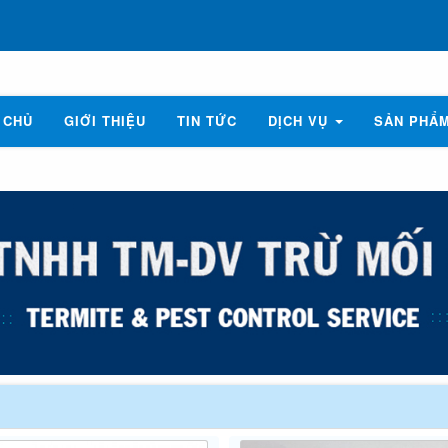
 CHỦ
GIỚI THIỆU
TIN TỨC
DỊCH VỤ
SẢN PHẨ