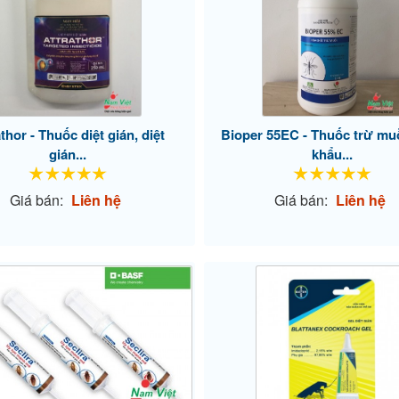
thor - Thuốc diệt gián, diệt
Bioper 55EC - Thuốc trừ mu
gián...
khẩu...
Giá bán:
Liên hệ
Giá bán:
Liên hệ