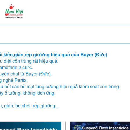
i,kiến,gián,rệp giường hiệu quả của Bayer (Đức)
 diệt côn trùng rất hiệu quả.
tamethrin 2,45%.
uyên chai từ Bayer (Đức).
g nghệ Partix:
hầu hết các bề mặt tăng cường hiệu quả kiểm soát côn trùng.
y ố tường, không kích ứng.
, gián, bọ chét, rệp giường...