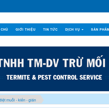
 CHỦ
GIỚI THIỆU
TIN TỨC
DỊCH VỤ
SẢN PHẨ
iệt muỗi - kiến - gián