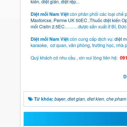
kiến
,
diệt gián
,
diệt rệp
...
Diệt mối Nam Việt
còn phân phối các loại chế p
Maxforcxe
,
Perme UK 50EC
,
Thuốc diệt kiến O
mối Cislin 2.5EC
………được sản xuất ở Bỉ, Đức,
Diệt mối Nam Việt
còn cung cấp dịch vụ:
diệt m
karaoke, cơ quan, văn phòng, trường học, nhà 
Quý khách có nhu cầu , xin vui lòng liên hệ:
091
D
Từ khóa:
bayer
,
diet gian
,
diet kien
,
che pham 