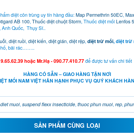
hẩm diệt côn trùng uy tín hàng đầu:
Map Permethrin 50EC
,
Max
ptigard AB 100
,
Thuốc diệt chuột Storm
, Thuốc diệt mối
Lenfos 
 Anh Quốc, Thụy Sĩ..
uỗi
,
diệt ruồi
,
diệt kiến
,
diệt gián
,
diệt rệp
,
diệt trừ mối
, diệt tr
phố, bãi rác……..
9.65.62.39 hoặc Mr.Hạ - 090.77.410.77
để được tư vấn chi tiết
HÀNG CÓ SẴN – GIAO HÀNG TẬN NƠI
IỆT MỐI NAM VIỆT HÂN HẠNH PHỤC VỤ QUÝ KHÁCH HÀ
diet muoi
,
suspend flexx insecticide
,
thuoc phun muoi
,
rep
,
phun
SẢN PHẨM CÙNG LOẠI