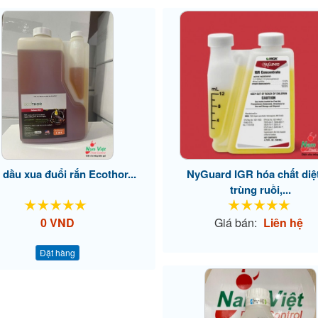
 dầu xua đuổi rắn Ecothor...
NyGuard IGR hóa chất diệ
trùng ruồi,...
0 VND
Giá bán:
Liên hệ
Đặt hàng