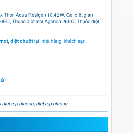
x Thor
,
Aqua Resigen 10.4EW
,
Gel diệt gián
50EC
, T
huốc diệt mối Agenda 25EC
, T
huốc diệt
ừ mọt, diệt chuột
tại nhà hàng, khách sạn,
NG
 diet rep giuong
,
diet rep giuong