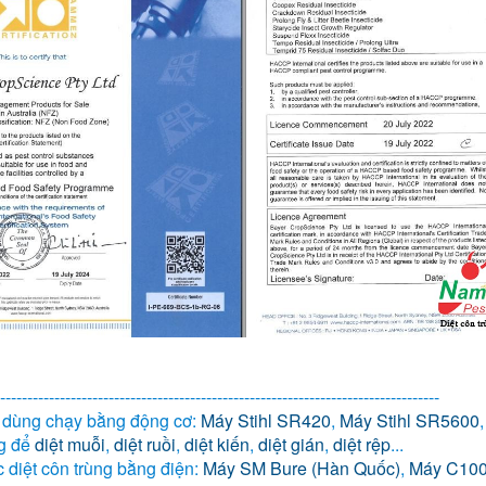
---------------------------------------------------------------------------------
n dùng chạy bằng động cơ:
Máy Stihl SR420
,
Máy Stihl SR5600
ng để
diệt muỗi
,
diệt ruồi
,
diệt kiến
,
diệt gián
,
diệt rệp
...
 diệt côn trùng bằng điện:
Máy SM Bure (Hàn Quốc)
,
Máy C100