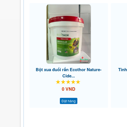
Bột xua đuổi rắn Ecothor Nature-
Tinh
Cide...
0 VND
Đặt hàng