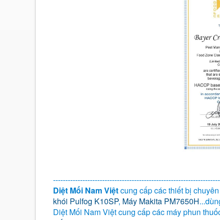
--------------------------------------------------------------------
Diệt Mối Nam Việt
cung cấp các thiết bị chuyê
khói Pulfog K10SP
,
Máy Makita PM7650H
...dù
Diệt Mối Nam Việt cung cấp các máy phun thuốc