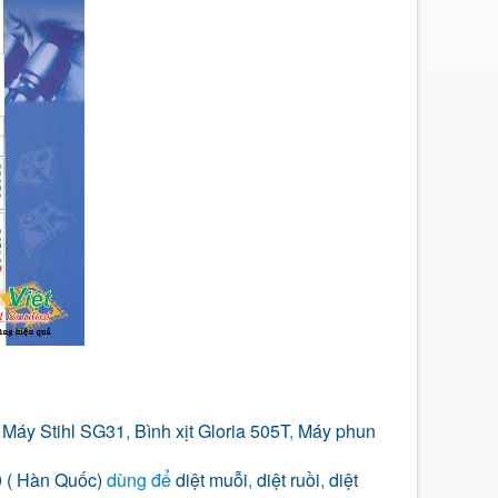
,
Máy Stihl SG31
,
Bình xịt Gloria 505T
,
Máy phun
 ( Hàn Quốc)
dùng để
diệt muỗi
,
diệt ruồi
,
diệt