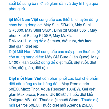
suất bổ sung bả mới sẽ giảm dần và duy trì hiệu quả
phòng trừ
iệt Mối Nam Việt
cung cấp các thiết bị chuyên dùng
chạy bằng động cơ:
Máy Stihl SR420
,
Máy Stihl
SR5600
,
Máy Stihl SG31
,
Bình xịt Gloria 505T
,
Máy
phun khói Pulfog K10SP
,
Máy Makita
PM7650H
...dùng để
diệt muỗi
,
diệt ruồi
,
diệt kiến
,
diệt gián
,
diệt rệp
...
Diệt Mối Nam Việt cung cấp các máy phun thuốc diệt
côn trùng bằng điện:
Máy SM Bure (Hàn Quốc)
,
Máy
C100 ( Hàn Quốc)
dùng để
diệt muỗi
,
diệt ruồi
,
diệt
kiến
,
diệt gián
,
diệt rệp
...
Diệt mối Nam Việt
còn phân phối các loại chế phẩm
diệt côn trùng uy tín hàng đầu:
Map Permethrin
50EC
,
Maxx Thor
,
Aqua Resigen 10.4EW
,
Gel diệt
gián Maxforcxe
,
Perme UK 50EC
,
Thuốc diệt kiến
Optigard AB 100
,
Thuốc diệt chuột Storm
, Thuốc diệt
mối
Lenfos 50EC
, T
huốc diệt mối Agenda 25EC
,