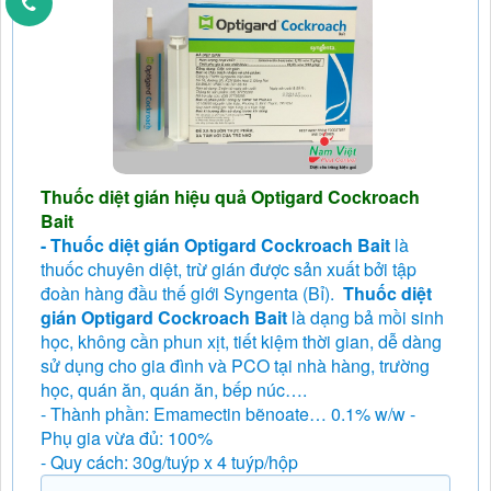
Thuốc diệt gián hiệu quả Optigard Cockroach
Bait
- Thuốc diệt gián Optigard Cockroach Bait
là
thuốc chuyên diệt, trừ gián được sản xuất bởi tập
đoàn hàng đầu thế giới Syngenta (Bỉ).
Thuốc diệt
gián Optigard Cockroach Bait
là dạng bả mồi sinh
học, không cần phun xịt, tiết kiệm thời gian, dễ dàng
sử dụng cho gia đình và PCO tại nhà hàng, trường
học, quán ăn, quán ăn, bếp núc….
- Thành phần: Emamectin bẽnoate… 0.1% w/w -
Phụ gia vừa đủ: 100%
- Quy cách: 30g/tuýp x 4 tuýp/hộp