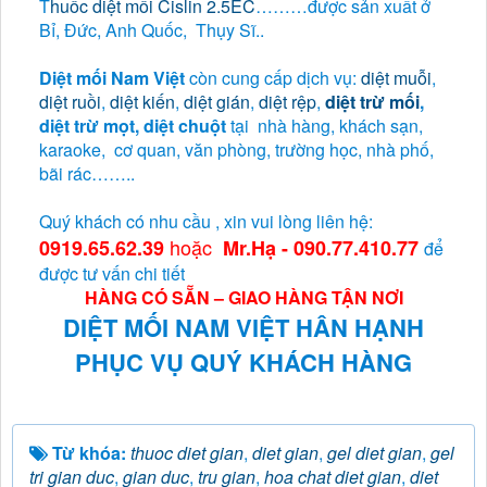
T
huốc diệt mối Cislin 2.5EC
………được sản xuất ở
Bỉ, Đức, Anh Quốc, Thụy Sĩ..
Diệt mối Nam Việt
còn cung cấp dịch vụ:
diệt muỗi
,
diệt ruồi
,
diệt kiến
,
diệt gián
,
diệt rệp
,
diệt trừ mối
,
diệt trừ mọt, diệt chuột
tại nhà hàng, khách sạn,
karaoke, cơ quan, văn phòng, trường học, nhà phố,
bãi rác……..
Quý khách có nhu cầu , xin vui lòng liên hệ:
hoặc
0919.65.62.39
Mr.Hạ - 090.77.410.77
để
được tư vấn chi tiết
HÀNG CÓ SẴN – GIAO HÀNG TẬN NƠI
DIỆT MỐI NAM VIỆT HÂN HẠNH
PHỤC VỤ QUÝ KHÁCH HÀNG
Từ khóa:
thuoc diet gian
,
diet gian
,
gel diet gian
,
gel
tri gian duc
,
gian duc
,
tru gian
,
hoa chat diet gian
,
diet