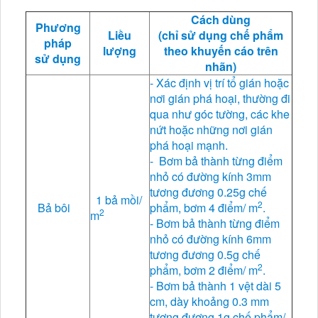
Cách dùng
Phương
Liều
(chỉ sử dụng chế phẩm
pháp
lượng
theo khuyến cáo trên
sử dụng
nhãn)
- Xác định vị trí tổ gián hoặc
nơi gián phá hoại, thường đi
qua như góc tường, các khe
nứt hoặc những nơi gián
phá hoại mạnh.
- Bơm bả thành từng điểm
nhỏ có đường kính 3mm
tương đương 0.25g chế
1 bả mồi/
2
Bả bôi
phẩm, bơm 4 điểm/ m
.
2
m
- Bơm bả thành từng điểm
nhỏ có đường kính 6mm
tương đương 0.5g chế
2
phẩm, bơm 2 điểm/ m
.
- Bơm bả thành 1 vệt dài 5
cm, dày khoảng 0.3 mm
tương đương 1g chế phẩm/