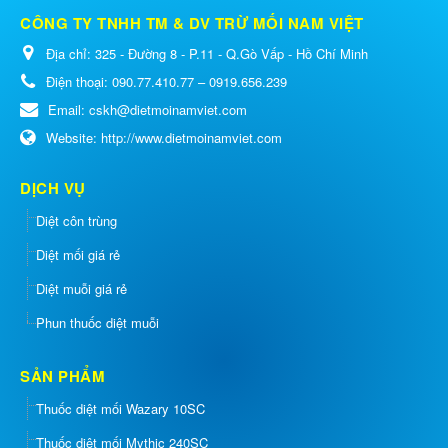
CÔNG TY TNHH TM & DV TRỪ MỐI NAM VIỆT
Địa chỉ:
325 - Đường 8 - P.11 - Q.Gò Vấp - Hồ Chí Minh
Điện thoại:
090.77.410.77 – 0919.656.239
Email:
cskh@dietmoinamviet.com
Website:
http://www.dietmoinamviet.com
DỊCH VỤ
Diệt côn trùng
Diệt mối giá rẻ
Diệt muỗi giá rẻ
Phun thuốc diệt muỗi
SẢN PHẨM
Thuốc diệt mối Wazary 10SC
Thuốc diệt mối Mythic 240SC