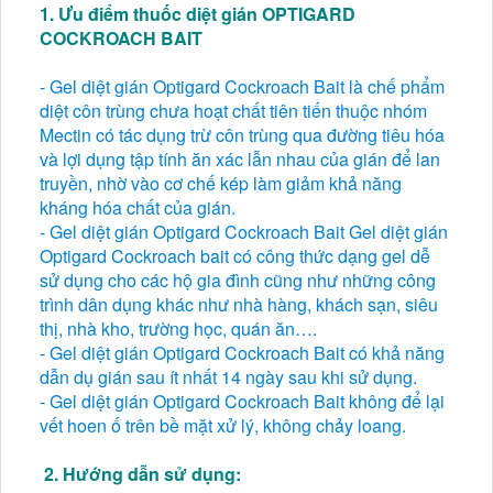
1. Ưu điểm thuốc diệt gián OPTIGARD
COCKROACH BAIT
- Gel diệt gián Optigard Cockroach Bait là chế phẩm
diệt côn trùng chưa hoạt chất tiên tiến thuộc nhóm
Mectin có tác dụng trừ côn trùng qua đường tiêu hóa
và lợi dụng tập tính ăn xác lẫn nhau của gián để lan
truyền, nhờ vào cơ chế kép làm giảm khả năng
kháng hóa chất của gián.
- Gel diệt gián Optigard Cockroach Bait Gel diệt gián
Optigard Cockroach bait có công thức dạng gel dễ
sử dụng cho các hộ gia đình cũng như những công
trình dân dụng khác như nhà hàng, khách sạn, siêu
thị, nhà kho, trường học, quán ăn….
- Gel diệt gián Optigard Cockroach Bait có khả năng
dẫn dụ gián sau ít nhất 14 ngày sau khi sử dụng.
- Gel diệt gián Optigard Cockroach Bait không để lại
vết hoen ố trên bề mặt xử lý, không chảy loang.
2. Hướng dẫn sử dụng: