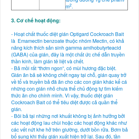
2
m
.
3. Cơ chế hoạt động:
- Hoạt chất thuốc diệt gián Optigard Cockroach Bait
là Emamectin benzoate thuộc nhóm Mectin, có khả
năng kích thích sản sinh gamma amihobutyrteacid
(GABA) của gián, đây là một chất ức chế dẫn truyền
thần kinh, làm gián tê liệt và chết.
- Bả mồi rất “thơm ngon”, có mùi hương đặc biệt.
Gián ăn bả sẽ không chết ngay tại chỗ, gián quay trở
về tổ và truyền bả đã ăn cho các con gián khác kể cá
những con gián nhỏ chưa thể chủ động tự tìm kiếm
thức ăn cho chính mình. Vì vậy, thuốc diệt gián
Cockroach Bait có thể tiêu diệt được cả quần thể
gián.
- Bôi bả tại những nơi khuất không bị ảnh hưởng bởi
các hoạt động lau chùi hoặc các hoạt động khác như
các vết nứt khe hở trên giường, dưới bồn rửa. Bơm bả
bổ sung khi thấy gián xuất hiện trở lại. Sau đó, tần