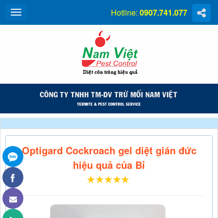
Hotline:
0907.741.077
Optigard Cockroach gel diệt gián đức
hiệu quả của Bỉ