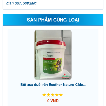
gian duc
,
optigard
SẢN PHẨM CÙNG LOẠI
Bột xua đuổi rắn Ecothor Nature-Cide...
0 VND