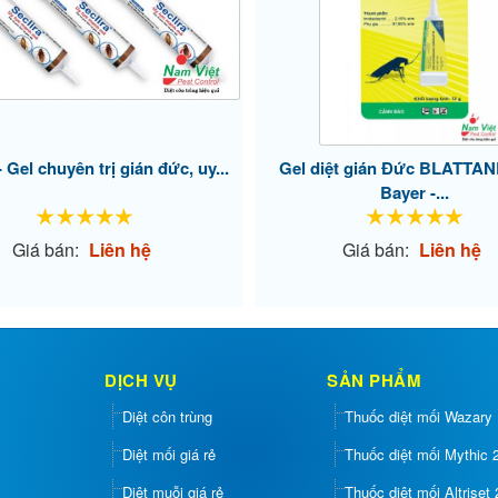
- Gel chuyên trị gián đức, uy...
Gel diệt gián Đức BLATTAN
Bayer -...
Giá bán:
Liên hệ
Giá bán:
Liên hệ
DỊCH VỤ
SẢN PHẨM
Diệt côn trùng
Thuốc diệt mối Wazary
Diệt mối giá rẻ
Thuốc diệt mối Mythic
Diệt muỗi giá rẻ
Thuốc diệt mối Altriset