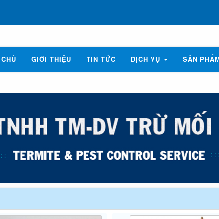
 CHỦ
GIỚI THIỆU
TIN TỨC
DỊCH VỤ
SẢN PHẨ