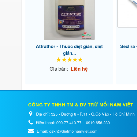
Attrathor - Thuốc diệt gián, diệt
Seclira 
gián...
Giá bán:
Liên hệ
CÔNG TY TNHH TM & DV TRỪ MỐI NAM VIỆT
Địa chỉ:
325 - Đường 8 - P.11 - Q.Gò Vấp - Hồ Chí Minh
Điện thoại:
090.77.410.77 – 0919.656.239
Email:
cskh@dietmoinamviet.com