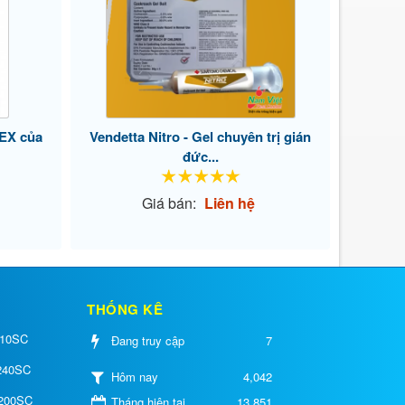
EX của
Vendetta Nitro - Gel chuyên trị gián
đức...
Giá bán:
Liên hệ
THỐNG KÊ
 10SC
Đang truy cập
7
 240SC
4,042
Hôm nay
 200SC
Tháng hiện tại
13,851