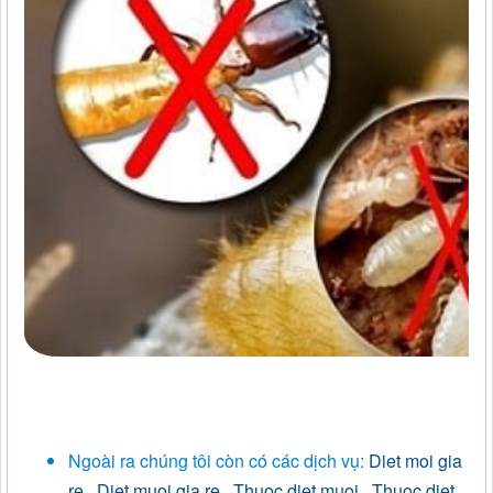
Ngoài ra chúng tôi còn có các dịch vụ:
Diet moi gia
re
,
Diet muoi gia re
,
Thuoc diet muoi
,
Thuoc diet