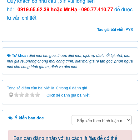
Quý khách có nhu cầu , xin vui lòng liên
hệ:
0919.65.62.39
hoặc Mr.Hạ - 090.77.410.77
để được
tư vấn chi tiết.
Tác giả bài viết:
PYS
Từ khóa:
diet moi tan goc
,
thuoc diet moi
,
dịch vụ diệt mối tại nhà
,
diet
moi gia re
,
phong chong moi cong trinh
,
diet moi gia re tan goc
,
phun ngua
moi cho cong trinh gia re
,
dich vu diet moi
Tổng số điểm của bài viết là: 0 trong 0 đánh giá
Click để đánh giá bài viết
Ý kiến bạn đọc
Bạn cần đăng nhập với tư cách là
%s
để có thể