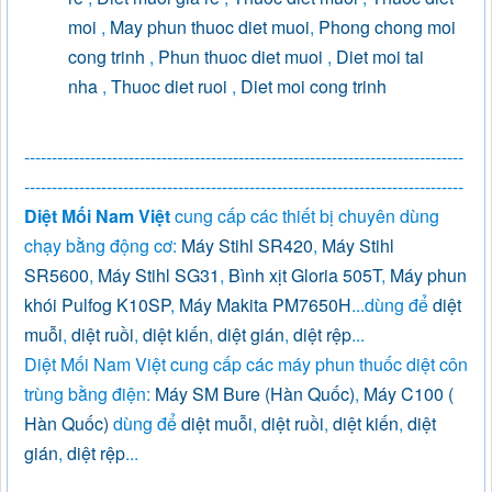
moi
,
May phun thuoc diet muoi
,
Phong chong moi
cong trinh
,
Phun thuoc diet muoi
,
Diet moi tai
nha
,
Thuoc diet ruoi
,
Diet moi cong trinh
--------------------------------------------------------------------------------
--------------------------------------------------------------------------------
Diệt Mối Nam Việt
cung cấp các thiết bị chuyên dùng
chạy bằng động cơ:
Máy Stihl SR420
,
Máy Stihl
SR5600
,
Máy Stihl SG31
,
Bình xịt Gloria 505T
,
Máy phun
khói Pulfog K10SP
,
Máy Makita PM7650H
...dùng để
diệt
muỗi
,
diệt ruồi
,
diệt kiến
,
diệt gián
,
diệt rệp
...
Diệt Mối Nam Việt cung cấp các máy phun thuốc diệt côn
trùng bằng điện:
Máy SM Bure (Hàn Quốc)
,
Máy C100 (
Hàn Quốc)
dùng để
diệt muỗi
,
diệt ruồi
,
diệt kiến
,
diệt
gián
,
diệt rệp
...