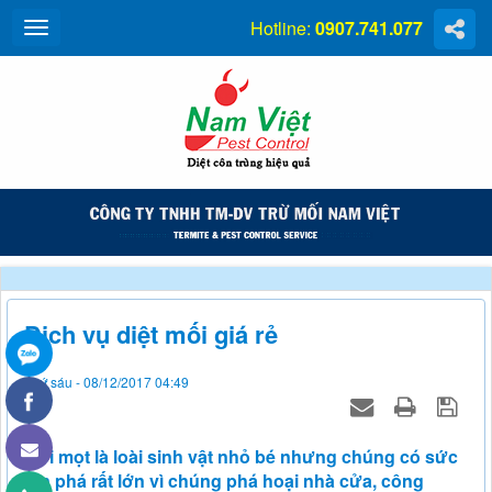
Hotline:
0907.741.077
Dịch vụ diệt mối giá rẻ
Thứ sáu - 08/12/2017 04:49
Mối mọt là loài sinh vật nhỏ bé nhưng chúng có sức
tàn phá rất lớn vì chúng phá hoại nhà cửa, công