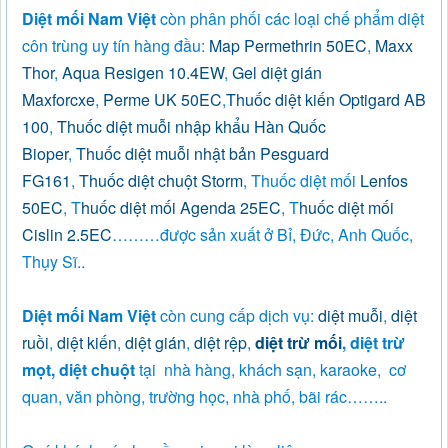
Diệt mối Nam Việt
còn phân phối các loại chế phẩm diệt
côn trùng uy tín hàng đầu:
Map Permethrin 50EC
,
Maxx
Thor
,
Aqua Resigen 10.4EW
,
Gel diệt gián
Maxforcxe
,
Perme UK 50EC
,
Thuốc diệt kiến Optigard AB
100
,
Thuốc diệt muỗi nhập khẩu Hàn Quốc
Bioper
,
Thuốc diệt muỗi nhật bản Pesguard
FG161
,
Thuốc diệt chuột Storm
, Thuốc diệt mối
Lenfos
50EC
, T
huốc diệt mối Agenda 25EC
, T
huốc diệt mối
Cislin 2.5EC
………được sản xuất ở Bỉ, Đức, Anh Quốc,
Thụy Sĩ..
Diệt mối Nam Việt
còn cung cấp dịch vụ:
diệt muỗi
,
diệt
ruồi
,
diệt kiến
,
diệt gián
,
diệt rệp
,
diệt trừ mối
, diệt trừ
mọt, diệt chuột
tại nhà hàng, khách sạn, karaoke, cơ
quan, văn phòng, trường học, nhà phố, bãi rác……..