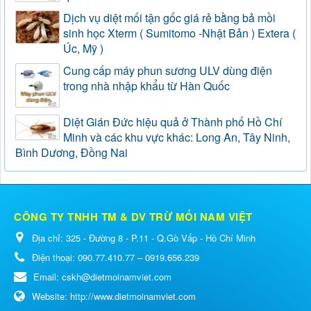
Dịch vụ diệt mối tận gốc giá rẻ bằng bả mồi
sinh học Xterm ( Sumitomo -Nhật Bản ) Extera (
Úc, Mỹ )
Cung cấp máy phun sương ULV dùng điện
trong nhà nhập khẩu từ Hàn Quốc
Diệt Gián Đức hiệu quả ở Thành phố Hồ Chí
Minh và các khu vực khác: Long An, Tây Ninh,
Bình Dương, Đồng Nai
CÔNG TY TNHH TM & DV TRỪ MỐI NAM VIỆT
Địa chỉ:
325 - Đường 8 - P.11 - Q.Gò Vấp - Hồ Chí Minh
Điện thoại:
090.77.410.77 – 0919.656.239
Email:
cskh@dietmoinamviet.com
Website:
http://www.dietmoinamviet.com