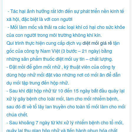
- Tác hại ảnh hưởng rất lớn đến sự phát triển nền kinh tế
xã hội, đặc biệt là với con người
- Mối làm mốc và thải ra các loại khí có hại cho sức khỏe
của con người trong môi trường không khí kín.
Qui trình thực hiện cung cấp dịch vụ
diệt mối giá rẻ
tận
gốc của công ty Nam Việt (3 bước – 21 ngày) bằng
những sản phẩm thuốc diệt mối uy tín – chất lượng.
- Đặt mồi để gôm mối nhử , kỹ thuật viên của công ty
dùng hộp nhử mối đặt vào những nơi có mối ăn để dẫn
dụ mối tập trung đến hộp nhử.
- Sau khi đặt hộp nhử từ 10 đến 15 ngày bắt đầu quây lại
xử lý gây bệnh cho loài mối, làm cho mối nhiểm bệnh,
sau đó đi về tổ lây lan truyền cho toàn tổ mối làm cho mối
chúa chết.
- Sau khoảng 7 ngày từ khi xử lý nhiểm bệnh cho tổ mối,
quây lại thu giạn hộp nhử và tiến hành phun hóa chất