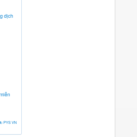
ng dịch
 miễn
t:
PYS VN