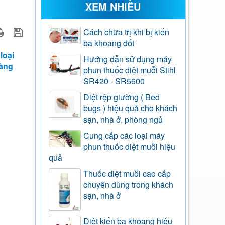
XEM NHIỀU
Cách chữa trị khi bị kiến
ba khoang đốt
loại
Hướng dẫn sử dụng máy
hàng
phun thuốc diệt muỗi Stihl
SR420 - SR5600
Diệt rệp giường ( Bed
bugs ) hiệu quả cho khách
sạn, nhà ở, phòng ngủ
Cung cấp các loại máy
phun thuốc diệt muỗi hiệu
quả
Thuốc diệt muỗi cao cấp
chuyên dùng trong khách
sạn, nhà ở
Diệt kiến ba khoang hiệu