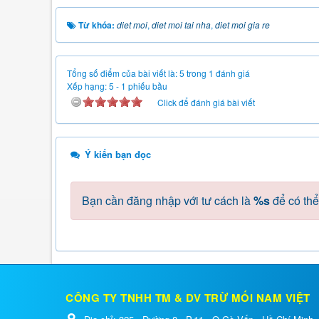
Từ khóa:
diet moi
,
diet moi tai nha
,
diet moi gia re
Tổng số điểm của bài viết là: 5 trong 1 đánh giá
Xếp hạng:
5
-
1
phiếu bầu
Click để đánh giá bài viết
Ý kiến bạn đọc
Bạn cần đăng nhập với tư cách là
%s
để có thể
CÔNG TY TNHH TM & DV TRỪ MỐI NAM VIỆT