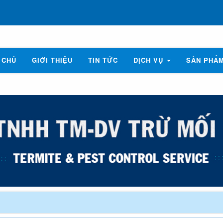
 CHỦ
GIỚI THIỆU
TIN TỨC
DỊCH VỤ
SẢN PHẨ