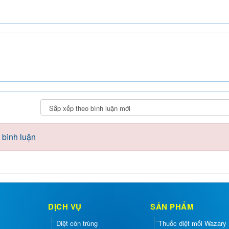
 bình luận
DỊCH VỤ
SẢN PHẨM
Diệt côn trùng
Thuốc diệt mối Wazary