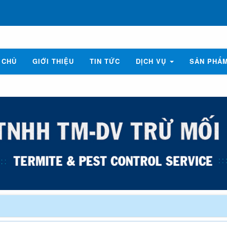
 CHỦ
GIỚI THIỆU
TIN TỨC
DỊCH VỤ
SẢN PHẨ