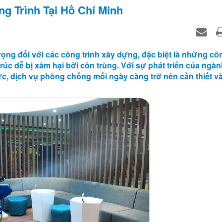
g Trình Tại Hồ Chí Minh
ọng đối với các công trình xây dựng, đặc biệt là những côn
trúc dễ bị xâm hại bởi côn trùng. Với sự phát triển của ngà
c, dịch vụ phòng chống mối ngày càng trở nên cần thiết v