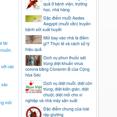
quả ở bệnh viện, trường
học, nhà hàng
Đặc điểm muỗi Aedes
Aegypti (muỗi vằn) truyền
bệnh sốt xuất huyết
Mối bay vào nhà là điềm
i tài
gì? Thực tế và cách xử lý
hiệu quả
g muốn.
Dịch vụ phun thuốc sát
trùng diệt khuẩn virus
 với các
corona bằng Cloramin B của Cộng
hòa Séc
Dịch vụ diệt muỗi, diệt côn
, xác
trùng, diệt kiến gián, diệt
chuột, diệt mối cho xí
nghiệp và nhà máy sản xuất
ống mối
Đặc điểm chung của loài
rệp giường