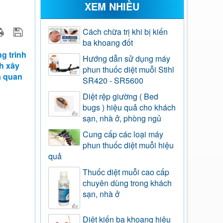
XEM NHIỀU
Cách chữa trị khi bị kiến
ba khoang đốt
g trình
Hướng dẫn sử dụng máy
nh xây
phun thuốc diệt muỗi Stihl
à quan
SR420 - SR5600
Diệt rệp giường ( Bed
bugs ) hiệu quả cho khách
sạn, nhà ở, phòng ngủ
Cung cấp các loại máy
phun thuốc diệt muỗi hiệu
quả
Thuốc diệt muỗi cao cấp
chuyên dùng trong khách
sạn, nhà ở
Diệt kiến ba khoang hiệu