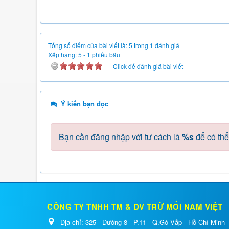
Tổng số điểm của bài viết là: 5 trong 1 đánh giá
Xếp hạng:
5
-
1
phiếu bầu
Click để đánh giá bài viết
Ý kiến bạn đọc
Bạn cần đăng nhập với tư cách là
%s
để có thể
CÔNG TY TNHH TM & DV TRỪ MỐI NAM VIỆT
Địa chỉ:
325 - Đường 8 - P.11 - Q.Gò Vấp - Hồ Chí Minh