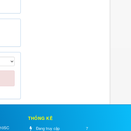
THỐNG KÊ
 10SC
Đang truy cập
7