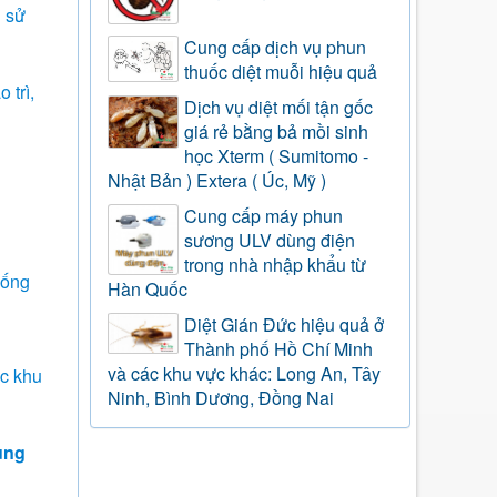
i sử
Cung cấp dịch vụ phun
thuốc diệt muỗi hiệu quả
 trì,
Dịch vụ diệt mối tận gốc
giá rẻ bằng bả mồi sinh
học Xterm ( Sumitomo -
Nhật Bản ) Extera ( Úc, Mỹ )
Cung cấp máy phun
sương ULV dùng điện
trong nhà nhập khẩu từ
hống
Hàn Quốc
Diệt Gián Đức hiệu quả ở
Thành phố Hồ Chí Minh
và các khu vực khác: Long An, Tây
ác khu
Ninh, Bình Dương, Đồng Nai
ung