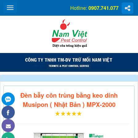
Hotline:
0907.741.077
Đèn bẫy côn trùng bằng keo dính
Musipon ( Nhật Bản ) MPX-2000