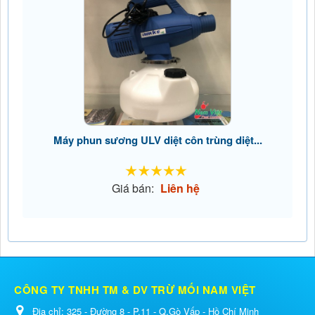
Máy phun sương ULV diệt côn trùng diệt...
Giá bán:
Liên hệ
CÔNG TY TNHH TM & DV TRỪ MỐI NAM VIỆT
Địa chỉ:
325 - Đường 8 - P.11 - Q.Gò Vấp - Hồ Chí Minh