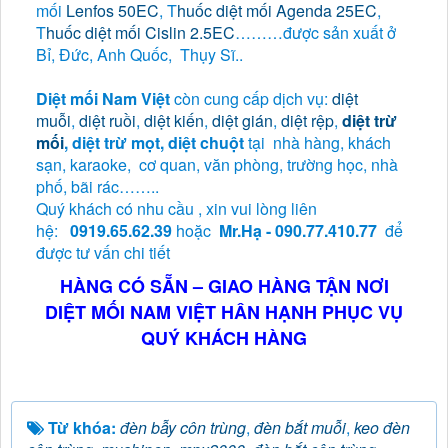
mối
Lenfos 50EC
, T
huốc diệt mối Agenda 25EC
,
T
huốc diệt mối Cislin 2.5EC
………được sản xuất ở
Bỉ, Đức, Anh Quốc, Thụy Sĩ..
Diệt mối Nam Việt
còn cung cấp dịch vụ:
diệt
muỗi
,
diệt ruồi
,
diệt kiến
,
diệt gián
,
diệt rệp
,
diệt trừ
mối
, diệt trừ mọt, diệt chuột
tại nhà hàng, khách
sạn, karaoke, cơ quan, văn phòng, trường học, nhà
phố, bãi rác……..
Quý khách có nhu cầu , xin vui lòng liên
hệ:
0919.65.62.39
hoặc
Mr.Hạ - 090.77.410.77
để
được tư vấn chi tiết
HÀNG CÓ SẴN – GIAO HÀNG TẬN NƠI
DIỆT MỐI NAM VIỆT HÂN HẠNH PHỤC VỤ
QUÝ KHÁCH HÀNG
Từ khóa:
đèn bẫy côn trùng
,
đèn bắt muỗi
,
keo đèn