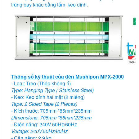
trùng bay khác bằng tấm keo dính.
Thông số kỹ thuật của đèn Mushipon MPX-2000
- Loại: Treo (Thép không rỉ)
Type: Hanging Type ( Stainless Steel)
- Keo: Keo dính hai mặt (2 miếng)
Tape: 2 Sided Tape (2 Pieces)
- Kích thước: 705mm *85mm*235mm
Dimensions: 705mm *85mm*235mm
- Điện năng: 240V.50Hz/60Hz
Voltage: 240V.50Hz/60Hz
- Cân nặng: 2.9 kg