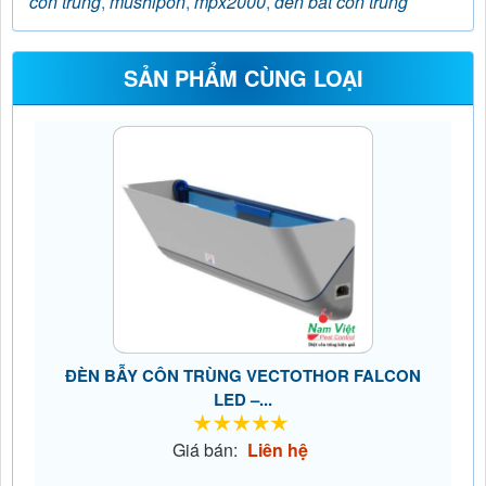
côn trùng
,
mushipon
,
mpx2000
,
đèn bắt côn trùng
SẢN PHẨM CÙNG LOẠI
ĐÈN BẪY CÔN TRÙNG VECTOTHOR FALCON
LED –...
Giá bán:
Liên hệ