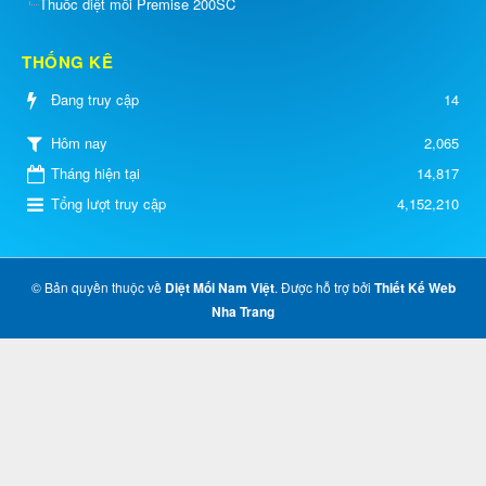
Thuốc diệt mối Premise 200SC
THỐNG KÊ
Đang truy cập
14
2,065
Hôm nay
Tháng hiện tại
14,817
Tổng lượt truy cập
4,152,210
© Bản quyền thuộc về
Diệt Mối Nam Việt
. Được hỗ trợ bởi
Thiết Kế Web
Nha Trang