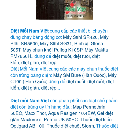
Diệt Mối Nam Việt
cung cấp các thiết bị chuyên
dùng chạy bằng động cơ:
Máy Stihl SR420
,
Máy
Stihl SR5600
,
Máy Stihl SG31
,
Bình xịt Gloria
505T
,
Máy phun khói Pulfog K10SP
,
Máy Makita
PM7650H
...dùng để
diệt muỗi
,
diệt ruồi
,
diệt
kiến
,
diệt gián
,
diệt rệp
...
Diệt Mối Nam Việt cung cấp các máy phun thuốc diệt
côn trùng bằng điện:
Máy SM Bure (Hàn Quốc)
,
Máy
C100 ( Hàn Quốc)
dùng để
diệt muỗi
,
diệt ruồi
,
diệt
kiến
,
diệt gián
,
diệt rệp
...
Diệt mối Nam Việt
còn phân phối các loại chế phẩm
diệt côn trùng uy tín hàng đầu:
Map Permethrin
50EC
,
Maxx Thor
,
Aqua Resigen 10.4EW
,
Gel diệt
gián Maxforcxe
,
Perme UK 50EC
,
Thuốc diệt kiến
Optigard AB 100
,
Thuốc diệt chuột Storm
, Thuốc diệt