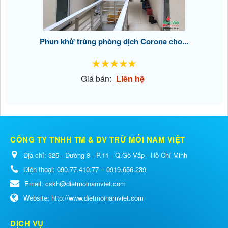
Phun khử trùng phòng dịch Corona cho...
Giá bán:
Liên hệ
CÔNG TY TNHH TM & DV TRỪ MỐI NAM VIỆT
Địa chỉ:
325 - Đường 8 - P.11 - Q.Gò Vấp - Hồ Chí Minh
Điện thoại:
090.77.410.77 – 0919.656.239
Email:
cskh@dietmoinamviet.com
Website:
http://www.dietmoinamviet.com
DỊCH VỤ