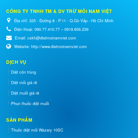
CÔNG TY TNHH TM & DV TRỪ MỐI NAM VIỆT
Địa chỉ:
325 - Đường 8 - P.11 - Q.Gò Vấp - Hồ Chí Minh
Điện thoại:
090.77.410.77 – 0919.656.239
Email:
cskh@dietmoinamviet.com
Website:
http://www.dietmoinamviet.com
DỊCH VỤ
Diệt côn trùng
Diệt mối giá rẻ
Diệt muỗi giá rẻ
Phun thuốc diệt muỗi
SẢN PHẨM
Thuốc diệt mối Wazary 10SC