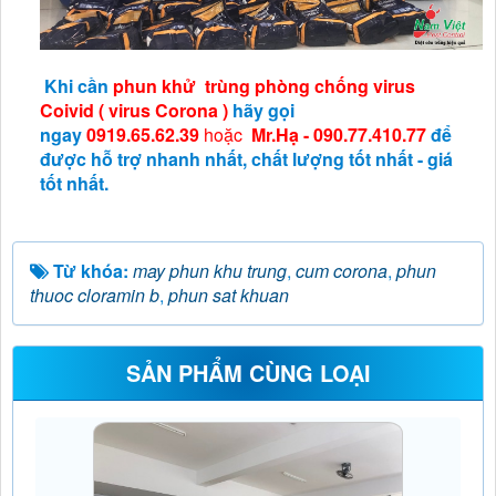
Khi cần
phun khử trùng phòng chống virus
Coivid ( virus Corona )
hãy gọi
ngay
0919.65.62.39
hoặc
Mr.Hạ - 090.77.410.77
để
được hỗ trợ nhanh nhất, chất lượng tốt nhất - giá
tốt nhất.
Từ khóa:
may phun khu trung
,
cum corona
,
phun
thuoc cloramin b
,
phun sat khuan
SẢN PHẨM CÙNG LOẠI