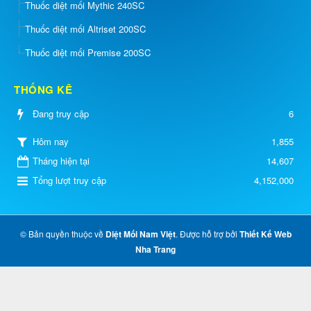
Thuốc diệt mối Mythic 240SC
Thuốc diệt mối Altriset 200SC
Thuốc diệt mối Premise 200SC
THỐNG KÊ
Đang truy cập
6
1,855
Hôm nay
Tháng hiện tại
14,607
Tổng lượt truy cập
4,152,000
© Bản quyền thuộc về
Diệt Mối Nam Việt
. Được hỗ trợ bởi
Thiết Kế Web
Nha Trang