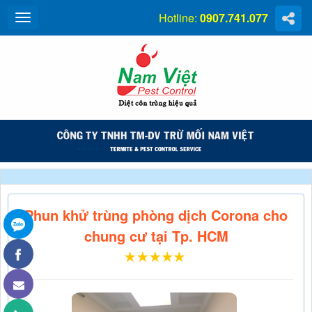
Hotline:
0907.741.077
Phun khử trùng phòng dịch Corona cho
chung cư tại Tp. HCM